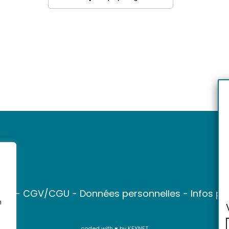
ter
-
CGV/CGU
-
Données personnelles
-
Infos pr
n
coded with ♥ by
KEYNET