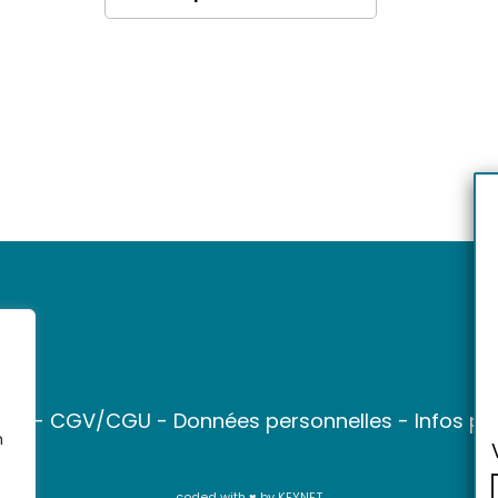
ter
-
CGV/CGU
-
Données personnelles
-
Infos pr
n
coded with ♥ by
KEYNET