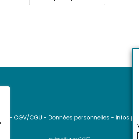
ter
-
CGV/CGU
-
Données personnelles
-
Infos pr
n
coded with ♥ by
KEYNET