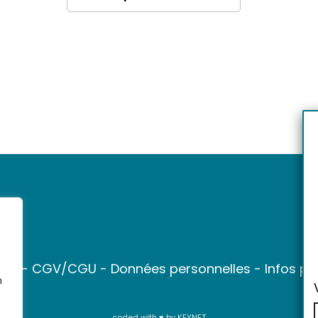
ter
-
CGV/CGU
-
Données personnelles
-
Infos pr
n
coded with ♥ by
KEYNET