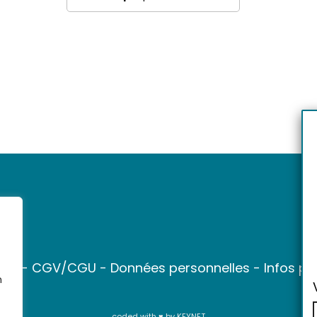
ter
-
CGV/CGU
-
Données personnelles
-
Infos pr
n
coded with ♥ by
KEYNET