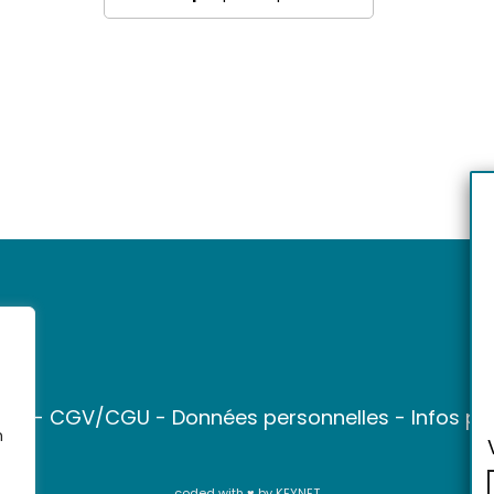
ter
-
CGV/CGU
-
Données personnelles
-
Infos pr
n
coded with ♥ by
KEYNET