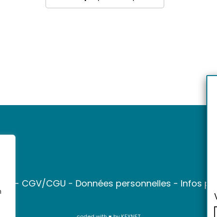
ter
-
CGV/CGU
-
Données personnelles
-
Infos pr
n
coded with ♥ by
KEYNET