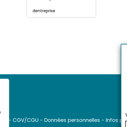
dentreprise
n
ter
-
CGV/CGU
-
Données personnelles
-
Infos pr