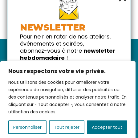
NEWSLETTER
Pour ne rien rater de nos ateliers,
événements et soirées,
abonnez-vous à notre
newsletter
hebdomadaire
!
Promis on ne vous spammera pas
Nous respectons votre vie privée.
!
Nous utilisons des cookies pour améliorer votre
Votre email
Nous contacter
-
CGV/CGU
-
Données
expérience de navigation, diffuser des publicités ou
personnelles
-
Infos pratiques
-
FAQ
des contenus personnalisés et analyser notre trafic. En
cliquant sur « Tout accepter », vous consentez à notre
utilisation des cookies.
coded with ♥ by
KEYNET
Personnaliser
Tout rejeter
Accepter tout