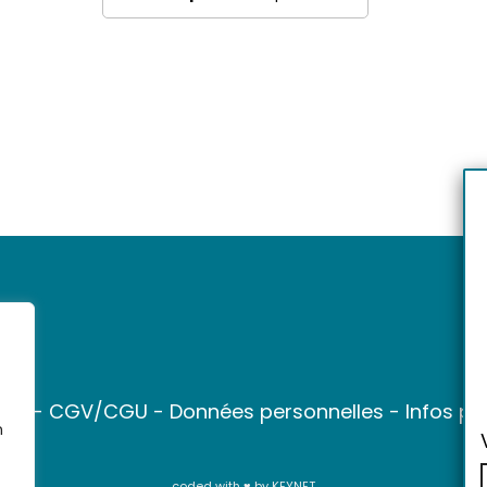
ter
-
CGV/CGU
-
Données personnelles
-
Infos pr
n
coded with ♥ by
KEYNET