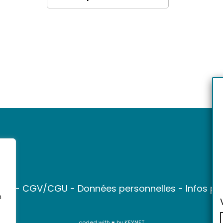
ter
-
CGV/CGU
-
Données personnelles
-
Infos pr
n
coded with ♥ by
KEYNET