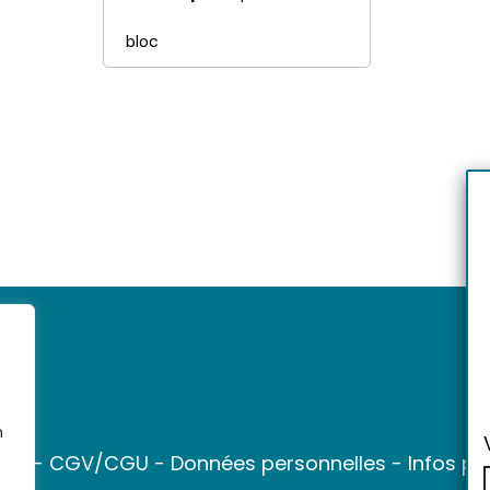
bloc
n
ter
-
CGV/CGU
-
Données personnelles
-
Infos pr