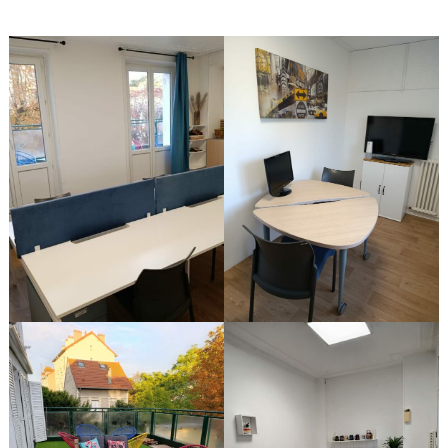
mardi 11 août 2026
6
places restantes
Coworking - bureau privé #1 - matin
24 €
mardi 11 août 2026
1
places restantes
Coworking - bureau open space -
12 €
après-midi
mardi 11 août 2026
6
places restantes
Coworking - bureau privé #1 - après-
24 €
midi
mardi 11 août 2026
1
places restantes
Coworking - bureau open space -
12 €