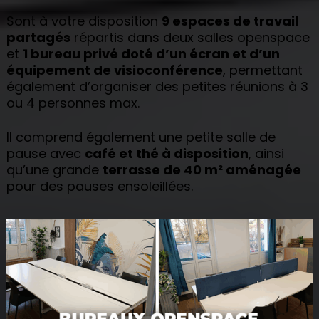
Sont à votre disposition
9 espaces de travail
partagés
répartis dans deux salles openspace
et
1 bureau privé doté d’un écran et d’un
équipement de visioconférence
, permettant
également d’organiser des petites réunions à 3
ou 4 personnes max.
Il comprend également une petite salle de
pause avec
café et thé à disposition
, ainsi
qu’une grande
terrasse de 40 m² aménagée
pour des pauses ensoleillées.