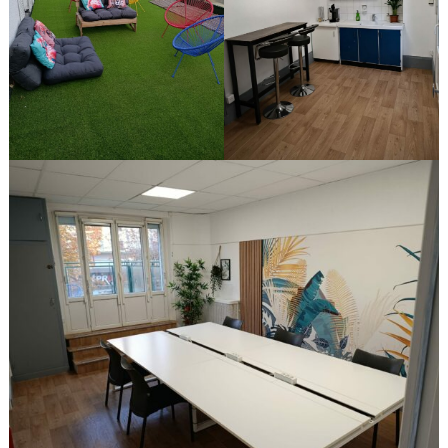
matin
mercredi 12 août 2026
6
places restantes
Coworking - bureau privé #1 - matin
24 €
mercredi 12 août 2026
COMPLET
Coworking - bureau open space -
12 €
après-midi
mercredi 12 août 2026
6
places restantes
Coworking - bureau privé #1 - après-
24 €
midi
mercredi 12 août 2026
COMPLET