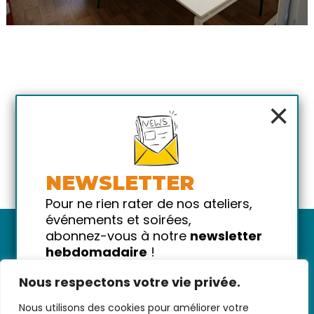
Coworking - bureau open space -
12 €
matin
jeudi 13 août 2026
6
places restantes
Coworking - bureau privé #1 - matin
24 €
×
jeudi 13 août 2026
1
places restantes
Coworking - bureau open space -
12 €
NEWSLETTER
après-midi
jeudi 13 août 2026
Pour ne rien rater de nos ateliers,
6
places restantes
événements et soirées,
abonnez-vous à notre
newsletter
hebdomadaire
!
Coworking - bureau privé #1 - après-
24 €
Promis on ne vous spammera pas
midi
Nous respectons votre vie privée.
!
jeudi 13 août 2026
1
places restantes
Nous utilisons des cookies pour améliorer votre