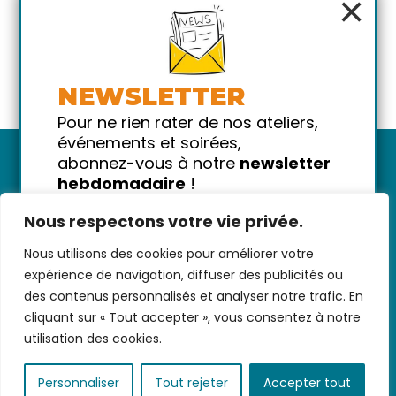
×
NEWSLETTER
Pour ne rien rater de nos ateliers,
événements et soirées,
abonnez-vous à notre
newsletter
hebdomadaire
!
Promis on ne vous spammera pas
Nous respectons votre vie privée.
!
Nous utilisons des cookies pour améliorer votre
Votre email
Nous contacter
-
CGV/CGU
-
Données
expérience de navigation, diffuser des publicités ou
personnelles
-
Infos pratiques
-
FAQ
des contenus personnalisés et analyser notre trafic. En
cliquant sur « Tout accepter », vous consentez à notre
utilisation des cookies.
coded with ♥ by
KEYNET
Personnaliser
Tout rejeter
Accepter tout