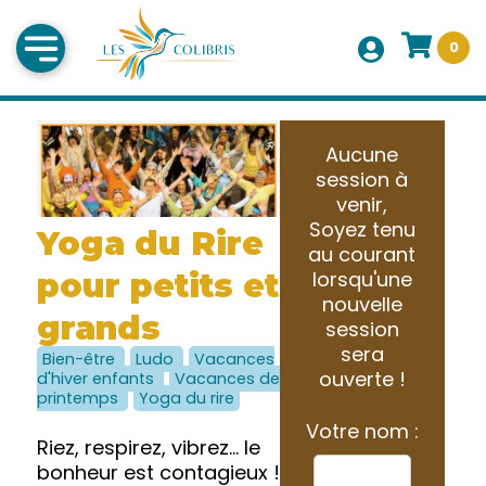
0
Aucune
session à
venir,
Soyez tenu
Yoga du Rire
au courant
pour petits et
lorsqu'une
nouvelle
grands
session
sera
Bien-être
Ludo
Vacances
ouverte !
d'hiver enfants
Vacances de
printemps
Yoga du rire
Votre nom :
Riez, respirez, vibrez… le
bonheur est contagieux !