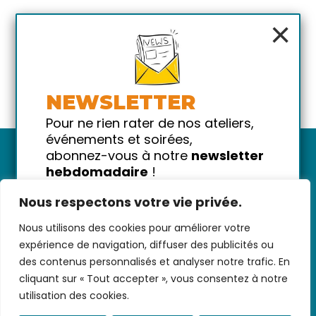
×
NEWSLETTER
Pour ne rien rater de nos ateliers,
événements et soirées,
abonnez-vous à notre
newsletter
hebdomadaire
!
Promis on ne vous spammera pas
Nous respectons votre vie privée.
!
Nous utilisons des cookies pour améliorer votre
Votre email
Nous contacter
-
CGV/CGU
-
Données
expérience de navigation, diffuser des publicités ou
personnelles
-
Infos pratiques
-
FAQ
des contenus personnalisés et analyser notre trafic. En
cliquant sur « Tout accepter », vous consentez à notre
utilisation des cookies.
coded with ♥ by
KEYNET