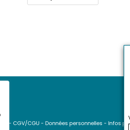
n
ter
-
CGV/CGU
-
Données personnelles
-
Infos pr