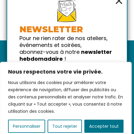
×
NEWSLETTER
Pour ne rien rater de nos ateliers,
événements et soirées,
abonnez-vous à notre
newsletter
hebdomadaire
!
Promis on ne vous spammera pas
Nous respectons votre vie privée.
!
Nous utilisons des cookies pour améliorer votre
Votre email
Nous contacter
-
CGV/CGU
-
Données
expérience de navigation, diffuser des publicités ou
personnelles
-
Infos pratiques
-
FAQ
des contenus personnalisés et analyser notre trafic. En
cliquant sur « Tout accepter », vous consentez à notre
utilisation des cookies.
coded with ♥ by
KEYNET
Personnaliser
Tout rejeter
Accepter tout