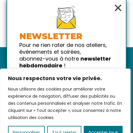
×
NEWSLETTER
Pour ne rien rater de nos ateliers,
événements et soirées,
abonnez-vous à notre
newsletter
hebdomadaire
!
Promis on ne vous spammera pas
Nous respectons votre vie privée.
!
Nous utilisons des cookies pour améliorer votre
Votre email
Nous contacter
-
CGV/CGU
-
Données
expérience de navigation, diffuser des publicités ou
personnelles
-
Infos pratiques
-
FAQ
des contenus personnalisés et analyser notre trafic. En
cliquant sur « Tout accepter », vous consentez à notre
utilisation des cookies.
coded with ♥ by
KEYNET
Personnaliser
Tout rejeter
Accepter tout