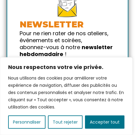
Salsa/Bachata -
Cours avec
Guillaume - Conso
NEWSLETTER
avec alcool
Pour ne rien rater de nos ateliers,
danse
musique
soirée
événements et soirées,
dimanche 30 août
abonnez-vous à notre
newsletter
2026
hebdomadaire
!
16h00 → 20h00
Promis on ne vous spammera pas
Venez danser et vibrer au
rythme de la Salsa !
Nous respectons votre vie privée.
!
12 €
Nous utilisons des cookies pour améliorer votre
Votre email
expérience de navigation, diffuser des publicités ou
par personne avec 1 conso
des contenus personnalisés et analyser notre trafic. En
20
places restantes
cliquant sur « Tout accepter », vous consentez à notre
utilisation des cookies.
VOIR PLUS
Personnaliser
Tout rejeter
Accepter tout
→