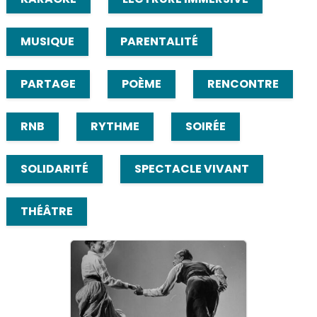
MUSIQUE
PARENTALITÉ
PARTAGE
POÈME
RENCONTRE
RNB
RYTHME
SOIRÉE
SOLIDARITÉ
SPECTACLE VIVANT
THÉÂTRE