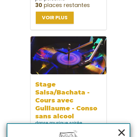
30
places restantes
VOIR PLUS
Stage
Salsa/Bachata -
Cours avec
Guillaume - Conso
sans alcool
danse
musique
soirée
×
dimanche 30 août