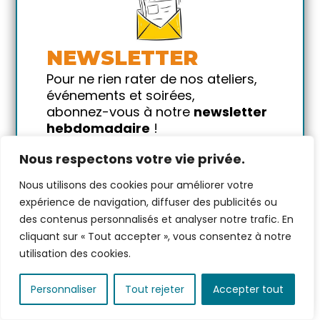
2026
16h00 → 20h00
Venez danser et vibrer au
rythme de la Salsa !
NEWSLETTER
10 €
Pour ne rien rater de nos ateliers,
événements et soirées,
par personne avec 1 conso
abonnez-vous à notre
newsletter
20
places restantes
hebdomadaire
!
Promis on ne vous spammera pas
VOIR PLUS
Nous respectons votre vie privée.
!
Nous utilisons des cookies pour améliorer votre
Votre email
expérience de navigation, diffuser des publicités ou
des contenus personnalisés et analyser notre trafic. En
cliquant sur « Tout accepter », vous consentez à notre
utilisation des cookies.
Personnaliser
Tout rejeter
Accepter tout
Stage