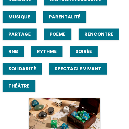
MUSIQUE
PARENTALITÉ
PARTAGE
POÈME
RENCONTRE
RNB
RYTHME
SOIRÉE
SOLIDARITÉ
SPECTACLE VIVANT
THÉÂTRE