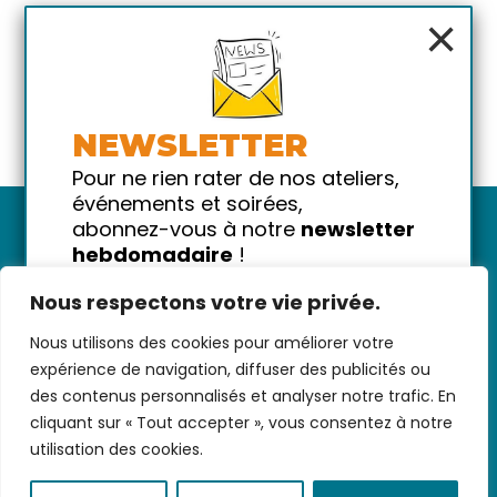
×
NEWSLETTER
Pour ne rien rater de nos ateliers,
événements et soirées,
abonnez-vous à notre
newsletter
hebdomadaire
!
Promis on ne vous spammera pas
Nous respectons votre vie privée.
!
Nous utilisons des cookies pour améliorer votre
Votre email
Nous contacter
-
CGV/CGU
-
Données
expérience de navigation, diffuser des publicités ou
personnelles
-
Infos pratiques
-
FAQ
des contenus personnalisés et analyser notre trafic. En
cliquant sur « Tout accepter », vous consentez à notre
utilisation des cookies.
coded with ♥ by
KEYNET