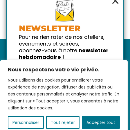
×
NEWSLETTER
Pour ne rien rater de nos ateliers,
événements et soirées,
abonnez-vous à notre
newsletter
hebdomadaire
!
Promis on ne vous spammera pas
Nous respectons votre vie privée.
!
Nous utilisons des cookies pour améliorer votre
Votre email
Nous contacter
-
CGV/CGU
-
Données
expérience de navigation, diffuser des publicités ou
personnelles
-
Infos pratiques
-
FAQ
des contenus personnalisés et analyser notre trafic. En
cliquant sur « Tout accepter », vous consentez à notre
utilisation des cookies.
coded with ♥ by
KEYNET
Personnaliser
Tout rejeter
Accepter tout