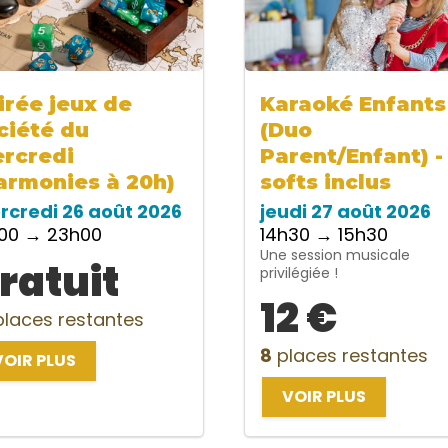
irée jeux de
Karaoké Enfants
ciété du
(Duo
rcredi
Parent/Enfant) -
armonies à 20h)
softs inclus
rcredi 26 août 2026
jeudi 27 août 2026
h00 → 23h00
14h30 → 15h30
Une session musicale
ratuit
privilégiée !
12 €
laces restantes
8
places restantes
VOIR PLUS
VOIR PLUS