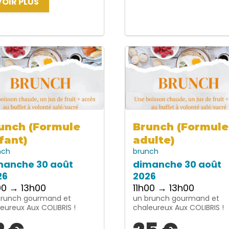
VOIR PLUS
unch (Formule
Brunch (Formule
fant)
adulte)
nch
brunch
manche 30 août
dimanche 30 août
26
2026
00 → 13h00
11h00 → 13h00
brunch gourmand et
un brunch gourmand et
eureux Aux COLIBRIS !
chaleureux Aux COLIBRIS !