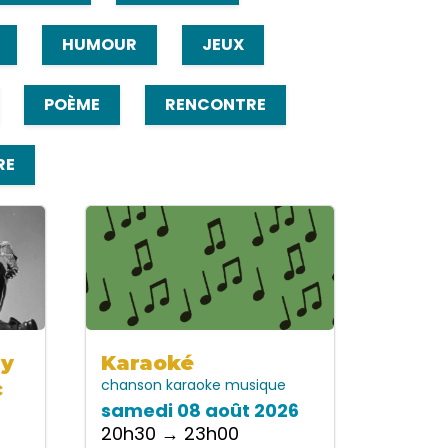
HUMOUR
JEUX
POÈME
RENCONTRE
RE
dy
Karaoké
chanson
karaoke
musique
c
samedi 08 août 2026
20h30 → 23h00