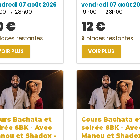
ndredi 07 août 2026
vendredi 07 août 2
h00 → 23h00
19h00 → 23h00
0 €
12 €
laces restantes
9
places restantes
VOIR PLUS
VOIR PLUS
urs Bachata et
Cours Bachata e
irée SBK - Avec
soirée SBK - Ave
nou et Shadox -
Manou et Shadox