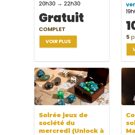
20h30 → 22h30
ve
19
Gratuit
1
COMPLET
5
p
VOIR PLUS
Soirée jeux de
Co
société du
so
mercredi (Unlock à
Ma