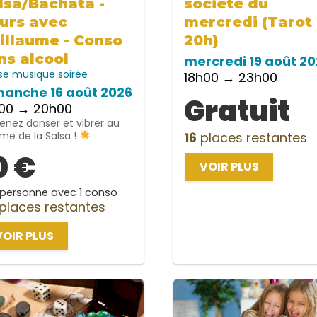
lsa/Bachata -
société du
urs avec
mercredi (Tarot
illaume - Conso
20h)
ns alcool
mercredi 19 août 20
se
musique
soirée
18h00 → 23h00
manche 16 août 2026
Gratuit
h00 → 20h00
enez danser et vibrer au
me de la Salsa !
16
places restantes
0 €
VOIR PLUS
 personne avec 1 conso
places restantes
VOIR PLUS