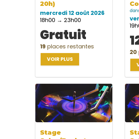
20h)
Co
dan
mercredi 12 août 2026
ve
18h00 → 23h00
19
Gratuit
1
19
places restantes
20
VOIR PLUS
Stage
St