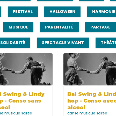
FESTIVAL
HALLOWEEN
HARMONIE
MUSIQUE
PARENTALITÉ
PARTAGE
SOLIDARITÉ
SPECTACLE VIVANT
THÉÂT
l Swing & Lindy
Bal Swing & Lin
p - Conso sans
hop - Conso ave
cool
alcool
se
musique
soirée
danse
musique
soirée