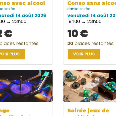
nso avec alcool
Conso sans alco
se
soirée
danse
soirée
ndredi 14 août 2026
vendredi 14 août 20
h00 → 23h00
19h00 → 23h00
2 €
10 €
places restantes
20
places restantes
VOIR PLUS
VOIR PLUS
age
Soirée jeux de