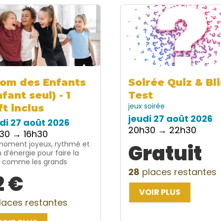
om des Enfants
Soirée Quiz & Bl
nfant seul) - 1
Test
jeux
soirée
ft inclus
jeudi 27 août 2026
di 27 août 2026
20h30 → 22h30
30 → 16h30
moment joyeux, rythmé et
Gratuit
n d’énergie pour faire la
e comme les grands
28
places restantes
2 €
VOIR PLUS
laces restantes