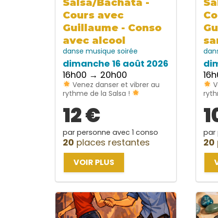
Salsa/Bachata -
Sa
Cours avec
Co
Guillaume - Conso
Gu
avec alcool
sa
danse
musique
soirée
dan
dimanche 16 août 2026
di
16h00 → 20h00
16
Venez danser et vibrer au
V
rythme de la Salsa !
ryth
12 €
1
par personne avec 1 conso
par
20
places restantes
20
VOIR PLUS