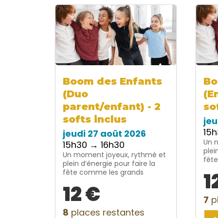
Boom des Enfants
Bo
(Duo
(E
parent/enfant) - 2
so
softs inclus
jeu
15h
jeudi 27 août 2026
Un 
15h30 → 16h30
plei
Un moment joyeux, rythmé et
fêt
plein d’énergie pour faire la
fête comme les grands
1
12 €
7
p
8
places restantes