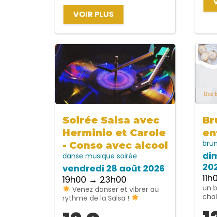
VOIR PLUS
Soirée Salsa avec
Br
Herminio et Carole
en
bru
- Conso avec alcool
di
danse
musique
soirée
20
vendredi 28 août 2026
11h
19h00 → 23h00
un 
Venez danser et vibrer au
chal
rythme de la Salsa !