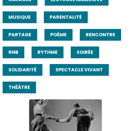
MUSIQUE
PARENTALITÉ
PARTAGE
POÈME
RENCONTRE
RNB
RYTHME
SOIRÉE
SOLIDARITÉ
SPECTACLE VIVANT
THÉÂTRE