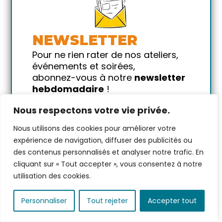
Salsa/Bachata -
Cours avec
Guillaume - Conso
NEWSLETTER
avec alcool
Pour ne rien rater de nos ateliers,
danse
musique
soirée
événements et soirées,
dimanche 30 août
abonnez-vous à notre
newsletter
2026
hebdomadaire
!
16h00 → 20h00
Promis on ne vous spammera pas
Venez danser et vibrer au
rythme de la Salsa !
Nous respectons votre vie privée.
!
12 €
Nous utilisons des cookies pour améliorer votre
Votre email
expérience de navigation, diffuser des publicités ou
par personne avec 1 conso
des contenus personnalisés et analyser notre trafic. En
20
places restantes
cliquant sur « Tout accepter », vous consentez à notre
utilisation des cookies.
VOIR PLUS
Personnaliser
Tout rejeter
Accepter tout