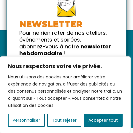
NEWSLETTER
Pour ne rien rater de nos ateliers,
événements et soirées,
abonnez-vous à notre
newsletter
hebdomadaire
!
Promis on ne vous spammera pas
Nous respectons votre vie privée.
!
Nous utilisons des cookies pour améliorer votre
Nous contacter
-
CGV/CGU
-
Données
Votre email
expérience de navigation, diffuser des publicités ou
personnelles
-
Infos pratiques
-
FAQ
des contenus personnalisés et analyser notre trafic. En
cliquant sur « Tout accepter », vous consentez à notre
utilisation des cookies.
coded with ♥ by
KEYNET
Personnaliser
Tout rejeter
Accepter tout