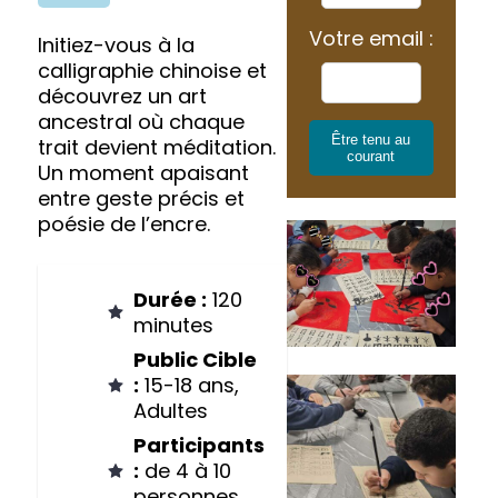
Votre email :
Initiez-vous à la
calligraphie chinoise et
découvrez un art
ancestral où chaque
Être tenu au
trait devient méditation.
courant
Un moment apaisant
entre geste précis et
poésie de l’encre.
Durée :
120
minutes
Public Cible
:
15-18 ans,
Adultes
Participants
:
de 4 à 10
personnes.