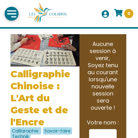
0
Aucune
session à
venir,
Soyez tenu
Calligraphie
au courant
lorsqu'une
Chinoise :
nouvelle
session
L'Art du
sera
ouverte !
Geste et de
l'Encre
Votre nom :
Calligraphie
Savoir-faire
Technik