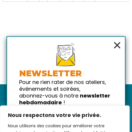
×
NEWSLETTER
Pour ne rien rater de nos ateliers,
événements et soirées,
abonnez-vous à notre
newsletter
hebdomadaire
!
Promis on ne vous spammera pas
Nous respectons votre vie privée.
!
Nous utilisons des cookies pour améliorer votre
Votre email
Nous contacter
-
CGV/CGU
-
Données