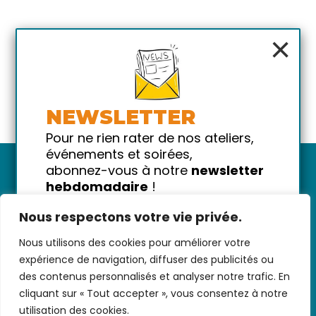
×
NEWSLETTER
Pour ne rien rater de nos ateliers,
événements et soirées,
abonnez-vous à notre
newsletter
hebdomadaire
!
Promis on ne vous spammera pas
Nous respectons votre vie privée.
!
Nous utilisons des cookies pour améliorer votre
Votre email
Nous contacter
-
CGV/CGU
-
Données
expérience de navigation, diffuser des publicités ou
personnelles
-
Infos pratiques
-
FAQ
des contenus personnalisés et analyser notre trafic. En
cliquant sur « Tout accepter », vous consentez à notre
utilisation des cookies.