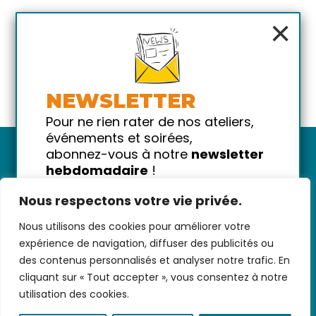
×
NEWSLETTER
Pour ne rien rater de nos ateliers,
événements et soirées,
abonnez-vous à notre
newsletter
hebdomadaire
!
Promis on ne vous spammera pas
Nous respectons votre vie privée.
!
Nous utilisons des cookies pour améliorer votre
Votre email
Nous contacter
-
CGV/CGU
-
Données
expérience de navigation, diffuser des publicités ou
personnelles
-
Infos pratiques
-
FAQ
des contenus personnalisés et analyser notre trafic. En
cliquant sur « Tout accepter », vous consentez à notre
utilisation des cookies.
coded with ♥ by
KEYNET