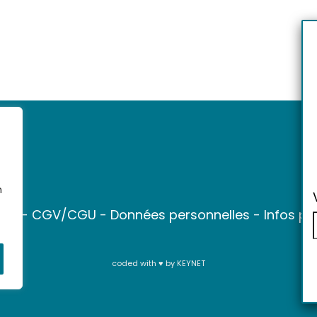
n
ter
-
CGV/CGU
-
Données personnelles
-
Infos pr
coded with ♥ by
KEYNET