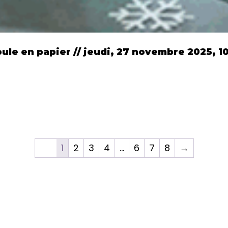
ule en papier // jeudi, 27 novembre 2025, 1
1
2
3
4
…
6
7
8
→