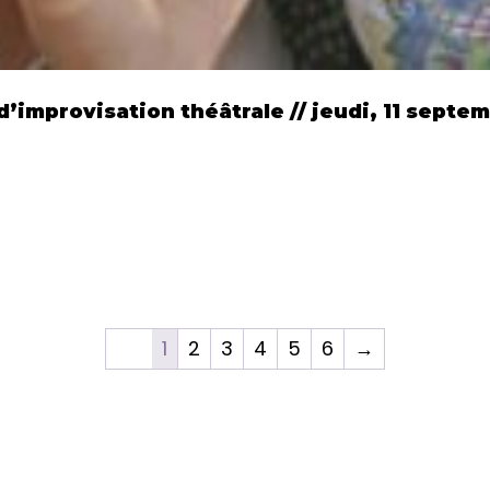
’improvisation théâtrale // jeudi, 11 septem
1
2
3
4
5
6
→