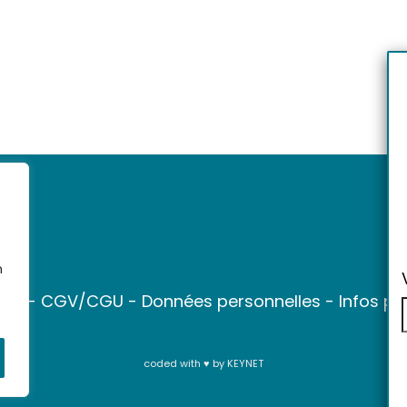
n
ter
-
CGV/CGU
-
Données personnelles
-
Infos pr
coded with ♥ by
KEYNET