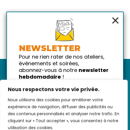
×
NEWSLETTER
Pour ne rien rater de nos ateliers,
événements et soirées,
abonnez-vous à notre
newsletter
hebdomadaire
!
Promis on ne vous spammera pas
Nous respectons votre vie privée.
!
Nous utilisons des cookies pour améliorer votre
Votre email
Nous contacter
-
CGV/CGU
-
Données
expérience de navigation, diffuser des publicités ou
personnelles
-
Infos pratiques
-
FAQ
des contenus personnalisés et analyser notre trafic. En
cliquant sur « Tout accepter », vous consentez à notre
utilisation des cookies.