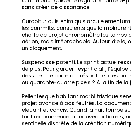
subtile pour guider le regard. À l’arrière
sans créer de dissonance.
Curabitur quis enim quis arcu elementum s
les commits, conscients que la moindre rég
cheffe de projet chronomètre les temps de
aérien, mais irréprochable. Autour d’elle
un claquement.
Suspendisse potenti. Le sprint actuel re
de plus. Pour garder l’esprit clair, l’équi
dessine une carte au trésor. Lors des paus
ou quarante-quatre pixels ? À la fin de la
Pellentesque habitant morbi tristique sene
projet avance à pas feutrés. La documenta
élégant et concis. Quand la nuit tombe sur
tout recommencera : nouveaux tickets, nou
sentinelle discrète de la création numériq