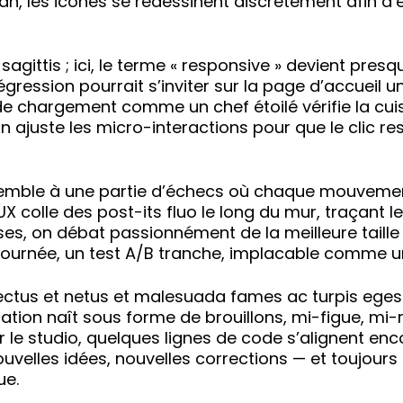
-plan, les icônes se redessinent discrètement afin 
agittis ; ici, le terme « responsive » devient pre
ression pourrait s’inviter sur la page d’accueil u
 chargement comme un chef étoilé vérifie la cuisso
, on ajuste les micro-interactions pour que le cli
ssemble à une partie d’échecs où chaque mouvement
pe UX colle des post-its fluo le long du mur, traçan
es, on débat passionnément de la meilleure taille 
 journée, un test A/B tranche, implacable comme un
ctus et netus et malesuada fames ac turpis egestas
tion naît sous forme de brouillons, mi-figue, mi-
 le studio, quelques lignes de code s’alignent enco
velles idées, nouvelles corrections — et toujours 
ue.