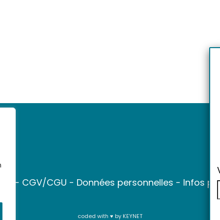
n
ter
-
CGV/CGU
-
Données personnelles
-
Infos pr
coded with ♥ by
KEYNET