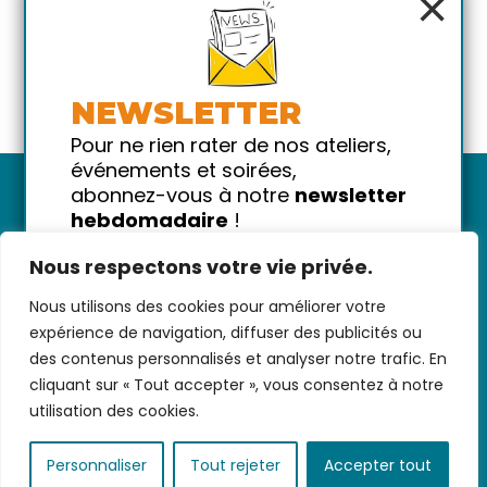
×
NEWSLETTER
Pour ne rien rater de nos ateliers,
événements et soirées,
abonnez-vous à notre
newsletter
hebdomadaire
!
Promis on ne vous spammera pas
Nous respectons votre vie privée.
!
Nous utilisons des cookies pour améliorer votre
Votre email
Nous contacter
-
CGV/CGU
-
Données
expérience de navigation, diffuser des publicités ou
personnelles
-
Infos pratiques
-
FAQ
des contenus personnalisés et analyser notre trafic. En
cliquant sur « Tout accepter », vous consentez à notre
utilisation des cookies.
coded with ♥ by
KEYNET
Personnaliser
Tout rejeter
Accepter tout