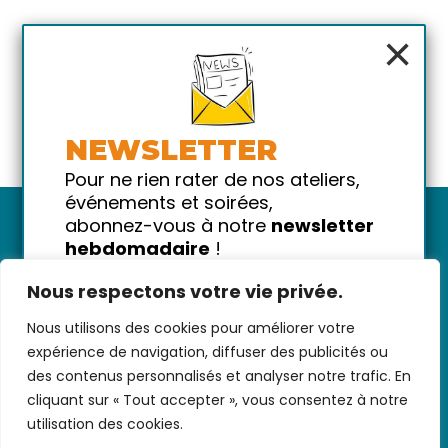
×
NEWSLETTER
Pour ne rien rater de nos ateliers,
événements et soirées,
abonnez-vous à notre
newsletter
hebdomadaire
!
Promis on ne vous spammera pas
Nous respectons votre vie privée.
!
Nous utilisons des cookies pour améliorer votre
Votre email
Nous contacter
-
CGV/CGU
-
Données
expérience de navigation, diffuser des publicités ou
personnelles
-
Infos pratiques
-
FAQ
des contenus personnalisés et analyser notre trafic. En
cliquant sur « Tout accepter », vous consentez à notre
utilisation des cookies.
coded with ♥ by
KEYNET