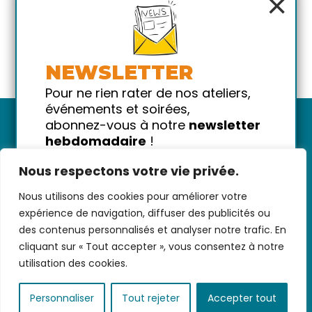
×
NEWSLETTER
Pour ne rien rater de nos ateliers,
événements et soirées,
abonnez-vous à notre
newsletter
hebdomadaire
!
Promis on ne vous spammera pas
Nous respectons votre vie privée.
!
Nous utilisons des cookies pour améliorer votre
Votre email
Nous contacter
-
CGV/CGU
-
Données
expérience de navigation, diffuser des publicités ou
personnelles
-
Infos pratiques
-
FAQ
des contenus personnalisés et analyser notre trafic. En
cliquant sur « Tout accepter », vous consentez à notre
utilisation des cookies.
coded with ♥ by
KEYNET
Personnaliser
Tout rejeter
Accepter tout