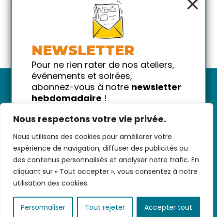
×
NEWSLETTER
Pour ne rien rater de nos ateliers,
événements et soirées,
abonnez-vous à notre
newsletter
hebdomadaire
!
Promis on ne vous spammera pas
Nous respectons votre vie privée.
!
Nous utilisons des cookies pour améliorer votre
Votre email
Nous contacter
-
CGV/CGU
-
Données
expérience de navigation, diffuser des publicités ou
personnelles
-
Infos pratiques
-
FAQ
des contenus personnalisés et analyser notre trafic. En
cliquant sur « Tout accepter », vous consentez à notre
utilisation des cookies.
coded with ♥ by
KEYNET
Personnaliser
Tout rejeter
Accepter tout