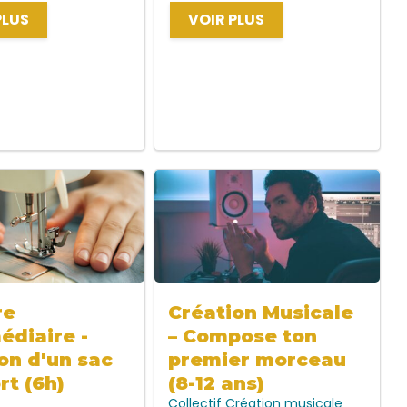
PLUS
VOIR PLUS
re
Création Musicale
édiaire -
– Compose ton
on d'un sac
premier morceau
rt (6h)
(8-12 ans)
Collectif
Création musicale