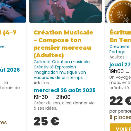
l (4–7
Création Musicale
Écritu
– Compose ton
En Ter
veil
Créativité
premier morceau
Partage
(Adultes)
Adultes
Collectif
Création musicale
jeudi 2
Créativité
Expression
ût 2026
19h00 →
Imagination
musique
Son
Un voyage 
Vacances de printemps
… la
mots, entr
Adultes
terrain de
créativité.
mercredi 26 août 2026
22 
19h30 → 21h00
Créer du son, c’est donner vie
à ses idées.
par perso
25 €
9
places
tes
VOIR 