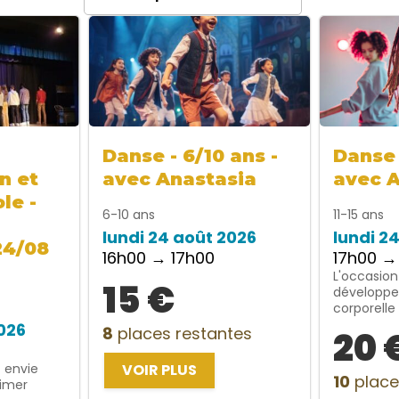
Danse - 6/10 ans -
Danse 
n et
avec Anastasia
avec 
le -
6-10 ans
11-15 ans
lundi 24 août 2026
lundi 2
24/08
16h00 → 17h00
17h00 →
L'occasion
15 €
développe
corporelle
2026
8
places restantes
20 
t envie
VOIR PLUS
10
place
rimer