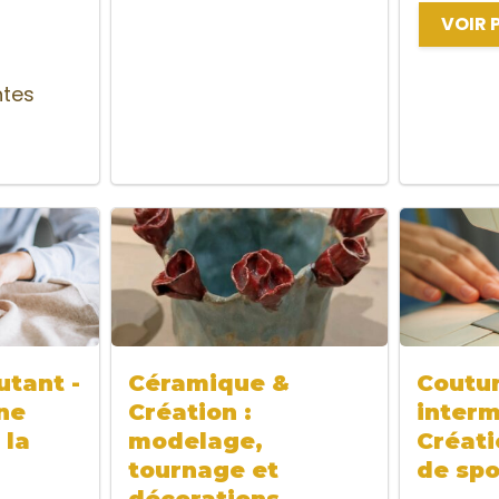
VOIR 
ntes
tant -
Céramique &
Coutu
ne
Création :
interm
 la
modelage,
Créati
tournage et
de spo