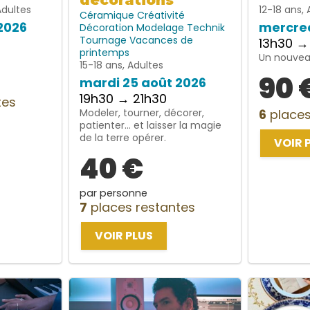
décorations
Adultes
12-18 ans, 
Céramique
Créativité
2026
mercred
Décoration
Modelage
Technik
Tournage
Vacances de
13h30 →
printemps
Un nouveau
15-18 ans, Adultes
90 
mardi 25 août 2026
19h30 → 21h30
tes
Modeler, tourner, décorer,
6
places
patienter… et laisser la magie
de la terre opérer.
VOIR 
40 €
par personne
7
places restantes
VOIR PLUS