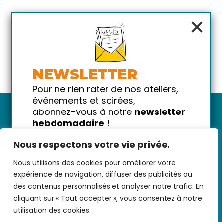
×
NEWSLETTER
Pour ne rien rater de nos ateliers,
événements et soirées,
abonnez-vous à notre
newsletter
hebdomadaire
!
Promis on ne vous spammera pas
Nous respectons votre vie privée.
!
Nous utilisons des cookies pour améliorer votre
Votre email
Nous contacter
-
CGV/CGU
-
Données
expérience de navigation, diffuser des publicités ou
personnelles
-
Infos pratiques
-
FAQ
des contenus personnalisés et analyser notre trafic. En
cliquant sur « Tout accepter », vous consentez à notre
utilisation des cookies.
coded with ♥ by
KEYNET