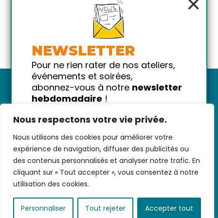
×
NEWSLETTER
Pour ne rien rater de nos ateliers,
événements et soirées,
abonnez-vous à notre
newsletter
hebdomadaire
!
Promis on ne vous spammera pas
Nous respectons votre vie privée.
!
Nous utilisons des cookies pour améliorer votre
Votre email
Nous contacter
-
CGV/CGU
-
Données
expérience de navigation, diffuser des publicités ou
personnelles
-
Infos pratiques
-
FAQ
des contenus personnalisés et analyser notre trafic. En
cliquant sur « Tout accepter », vous consentez à notre
utilisation des cookies.
coded with ♥ by
KEYNET
Personnaliser
Tout rejeter
Accepter tout