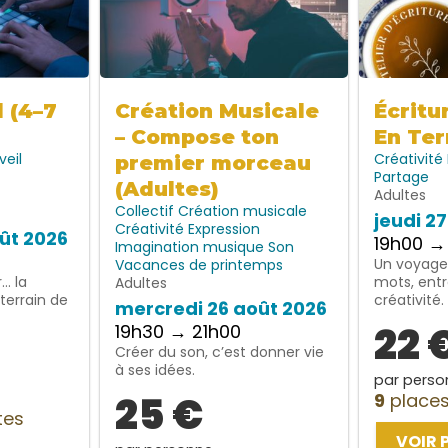
l (4–7
Création Musicale
Écritu
– Compose ton
En Ter
veil
Créativité
premier morceau
Partage
(Adultes)
Adultes
Collectif
Création musicale
jeudi 2
Créativité
Expression
ût 2026
19h00 →
Imagination
musique
Son
Un voyage 
Vacances de printemps
… la
mots, entr
Adultes
terrain de
créativité.
mercredi 26 août 2026
22 
19h30 → 21h00
Créer du son, c’est donner vie
à ses idées.
par perso
25 €
9
places
tes
VOIR 