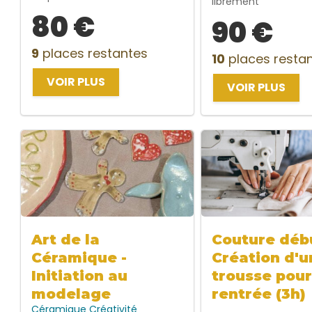
librement
80 €
90 €
9
places restantes
10
places resta
VOIR PLUS
VOIR PLUS
Art de la
Couture débu
Céramique -
Création d'u
Initiation au
trousse pour
modelage
rentrée (3h)
Céramique
Créativité