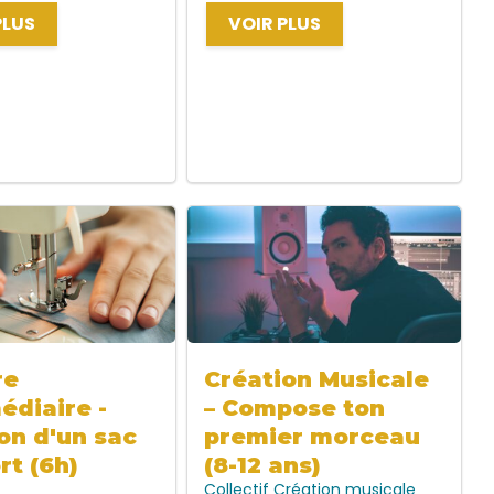
PLUS
VOIR PLUS
re
Création Musicale
édiaire -
– Compose ton
on d'un sac
premier morceau
rt (6h)
(8-12 ans)
Collectif
Création musicale