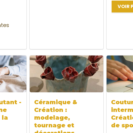
VOIR 
ntes
tant -
Céramique &
Coutu
ne
Création :
interm
 la
modelage,
Créati
tournage et
de spo