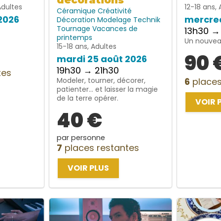
décorations
Adultes
12-18 ans, 
Céramique
Créativité
2026
mercred
Décoration
Modelage
Technik
Tournage
Vacances de
13h30 →
printemps
Un nouveau
15-18 ans, Adultes
90 
mardi 25 août 2026
19h30 → 21h30
tes
Modeler, tourner, décorer,
6
places
patienter… et laisser la magie
de la terre opérer.
VOIR 
40 €
par personne
7
places restantes
VOIR PLUS