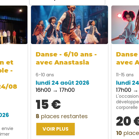
Danse - 6/10 ans -
Danse 
n et
avec Anastasia
avec 
le -
6-10 ans
11-15 ans
lundi 24 août 2026
lundi 2
24/08
16h00 → 17h00
17h00 →
L'occasion
15 €
développe
corporelle
2026
8
places restantes
20 
t envie
VOIR PLUS
10
place
rimer