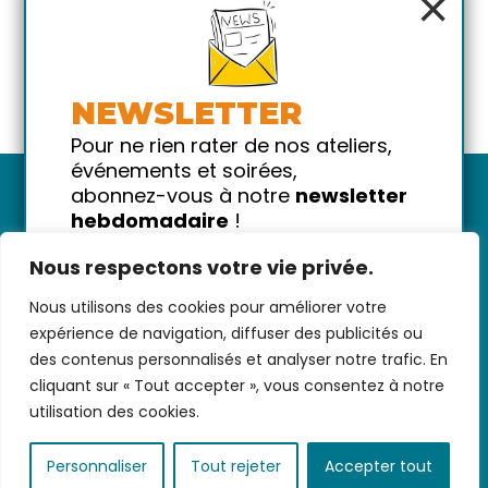
×
NEWSLETTER
Pour ne rien rater de nos ateliers,
événements et soirées,
abonnez-vous à notre
newsletter
hebdomadaire
!
Promis on ne vous spammera pas
Nous respectons votre vie privée.
!
Nous utilisons des cookies pour améliorer votre
Votre email
Nous contacter
-
CGV/CGU
-
Données
expérience de navigation, diffuser des publicités ou
personnelles
-
Infos pratiques
-
FAQ
des contenus personnalisés et analyser notre trafic. En
cliquant sur « Tout accepter », vous consentez à notre
utilisation des cookies.
coded with ♥ by
KEYNET
Personnaliser
Tout rejeter
Accepter tout