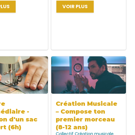
PLUS
VOIR PLUS
re
Création Musicale
édiaire -
– Compose ton
on d'un sac
premier morceau
rt (6h)
(8-12 ans)
Collectif
Création musicale