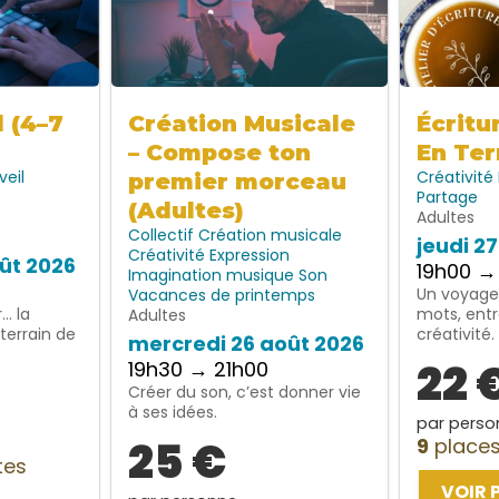
l (4–7
Création Musicale
Écritu
– Compose ton
En Ter
veil
Créativité
premier morceau
Partage
(Adultes)
Adultes
Collectif
Création musicale
jeudi 2
Créativité
Expression
ût 2026
19h00 →
Imagination
musique
Son
Un voyage 
Vacances de printemps
… la
mots, entr
Adultes
terrain de
créativité.
mercredi 26 août 2026
22 
19h30 → 21h00
Créer du son, c’est donner vie
à ses idées.
par perso
25 €
9
places
tes
VOIR 