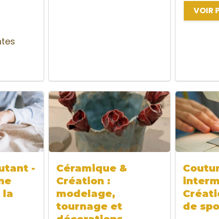
VOIR 
ntes
tant -
Céramique &
Coutu
ne
Création :
interm
 la
modelage,
Créati
tournage et
de spo