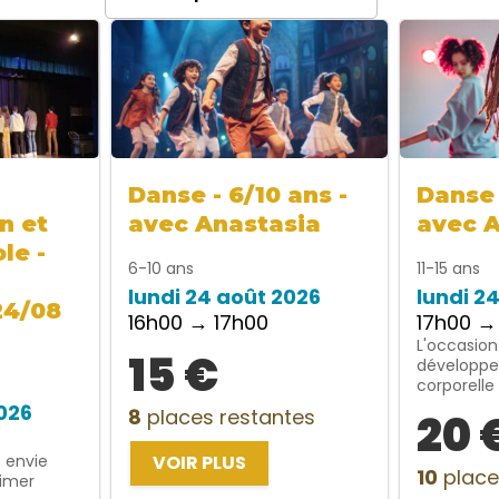
Danse - 6/10 ans -
Danse 
n et
avec Anastasia
avec 
le -
6-10 ans
11-15 ans
lundi 24 août 2026
lundi 2
24/08
16h00 → 17h00
17h00 →
L'occasion
15 €
développe
corporelle
2026
8
places restantes
20 
t envie
VOIR PLUS
10
place
rimer