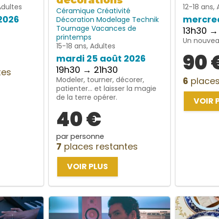
décorations
Adultes
12-18 ans, 
Céramique
Créativité
2026
mercred
Décoration
Modelage
Technik
Tournage
Vacances de
13h30 →
printemps
Un nouveau
15-18 ans, Adultes
90 
mardi 25 août 2026
19h30 → 21h30
tes
Modeler, tourner, décorer,
6
places
patienter… et laisser la magie
de la terre opérer.
VOIR 
40 €
par personne
7
places restantes
VOIR PLUS