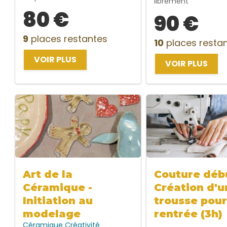
librement
80 €
90 €
9
places restantes
10
places resta
VOIR PLUS
VOIR PLUS
Art de la
Couture débu
Céramique -
Création d'u
Initiation au
trousse pour
modelage
rentrée (3h)
Céramique
Créativité