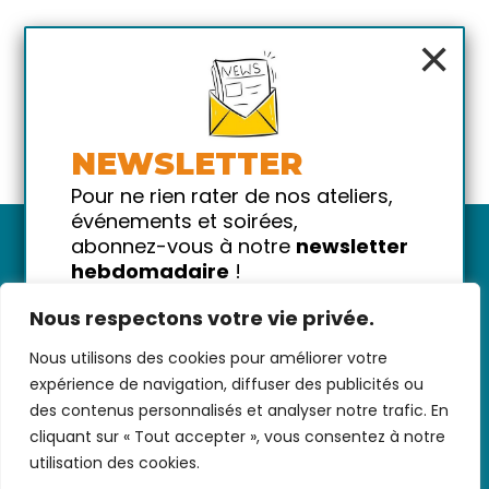
×
NEWSLETTER
Pour ne rien rater de nos ateliers,
événements et soirées,
abonnez-vous à notre
newsletter
hebdomadaire
!
Promis on ne vous spammera pas
Nous respectons votre vie privée.
!
Nous utilisons des cookies pour améliorer votre
Votre email
Nous contacter
-
CGV/CGU
-
Données
expérience de navigation, diffuser des publicités ou
personnelles
-
Infos pratiques
-
FAQ
des contenus personnalisés et analyser notre trafic. En
cliquant sur « Tout accepter », vous consentez à notre
utilisation des cookies.
coded with ♥ by
KEYNET