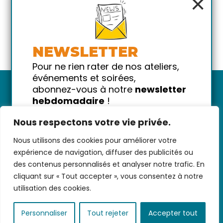
×
NEWSLETTER
Pour ne rien rater de nos ateliers,
événements et soirées,
abonnez-vous à notre
newsletter
hebdomadaire
!
Promis on ne vous spammera pas
Nous respectons votre vie privée.
!
Nous utilisons des cookies pour améliorer votre
Votre email
Nous contacter
-
CGV/CGU
-
Données
expérience de navigation, diffuser des publicités ou
personnelles
-
Infos pratiques
-
FAQ
des contenus personnalisés et analyser notre trafic. En
cliquant sur « Tout accepter », vous consentez à notre
utilisation des cookies.
coded with ♥ by
KEYNET
Personnaliser
Tout rejeter
Accepter tout