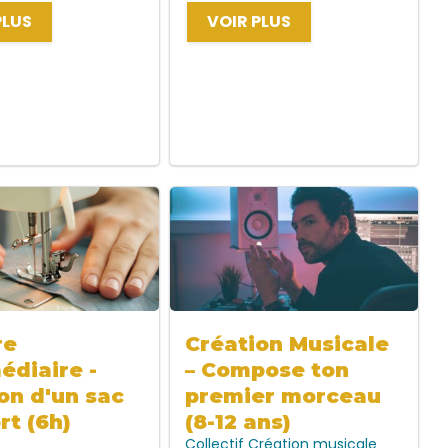
PLUS
VOIR PLUS
re
Création Musicale
édiaire -
– Compose ton
on d'un sac
premier morceau
rt (6h)
(8-12 ans)
Collectif
Création musicale