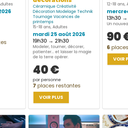
décorations
Adultes
12-18 ans, 
Céramique
Créativité
2026
mercred
Décoration
Modelage
Technik
Tournage
Vacances de
13h30 →
printemps
Un nouveau
15-18 ans, Adultes
90 
mardi 25 août 2026
19h30 → 21h30
tes
Modeler, tourner, décorer,
6
places
patienter… et laisser la magie
de la terre opérer.
VOIR 
40 €
par personne
7
places restantes
VOIR PLUS