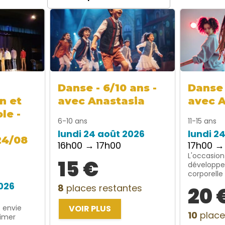
Danse - 6/10 ans -
Danse 
n et
avec Anastasia
avec 
le -
6-10 ans
11-15 ans
lundi 24 août 2026
lundi 2
24/08
16h00 → 17h00
17h00 →
L'occasion
15 €
développe
corporelle
2026
8
places restantes
20 
t envie
VOIR PLUS
10
place
rimer