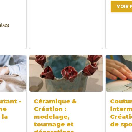
VOIR 
ntes
tant -
Céramique &
Coutu
ne
Création :
interm
 la
modelage,
Créati
tournage et
de spo