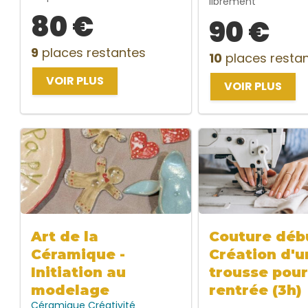
librement
80 €
90 €
9
places restantes
10
places resta
VOIR PLUS
VOIR PLUS
Art de la
Couture débu
Céramique -
Création d'u
Initiation au
trousse pour
modelage
rentrée (3h)
Céramique
Créativité