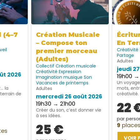
l (4–7
Création Musicale
Écritu
– Compose ton
En Ter
veil
Créativité
premier morceau
Partage
(Adultes)
Adultes
Collectif
Création musicale
jeudi 2
Créativité
Expression
ût 2026
19h00 →
Imagination
musique
Son
Un voyage 
Vacances de printemps
… la
mots, entr
Adultes
terrain de
créativité.
mercredi 26 août 2026
22 
19h30 → 21h00
Créer du son, c’est donner vie
à ses idées.
par perso
25 €
9
places
tes
VOIR 