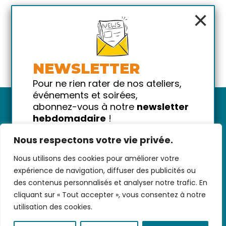
×
NEWSLETTER
Pour ne rien rater de nos ateliers,
événements et soirées,
abonnez-vous à notre
newsletter
hebdomadaire
!
Promis on ne vous spammera pas
Nous respectons votre vie privée.
!
Nous utilisons des cookies pour améliorer votre
Votre email
Nous contacter
-
CGV/CGU
-
Données
expérience de navigation, diffuser des publicités ou
personnelles
-
Infos pratiques
-
FAQ
des contenus personnalisés et analyser notre trafic. En
cliquant sur « Tout accepter », vous consentez à notre
utilisation des cookies.
coded with ♥ by
KEYNET