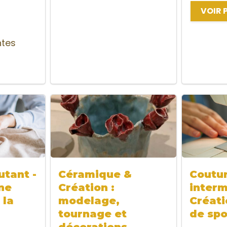
VOIR 
ntes
tant -
Céramique &
Coutu
ne
Création :
interm
 la
modelage,
Créati
tournage et
de spo