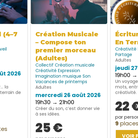
l (4–7
Création Musicale
Écritu
– Compose ton
En Ter
veil
Créativité
premier morceau
Partage
(Adultes)
Adultes
Collectif
Création musicale
jeudi 2
Créativité
Expression
ût 2026
19h00 →
Imagination
musique
Son
Un voyage 
Vacances de printemps
… la
mots, entr
Adultes
terrain de
créativité.
mercredi 26 août 2026
22 
19h30 → 21h00
Créer du son, c’est donner vie
à ses idées.
par perso
25 €
9
places
tes
VOIR 