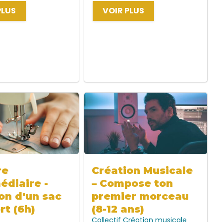
PLUS
VOIR PLUS
re
Création Musicale
édiaire -
– Compose ton
on d'un sac
premier morceau
rt (6h)
(8-12 ans)
Collectif
Création musicale