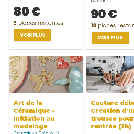
librement
80 €
90 €
9
places restantes
10
places resta
VOIR PLUS
VOIR PLUS
Art de la
Couture débu
Céramique -
Création d'u
Initiation au
trousse pour
modelage
rentrée (3h)
Céramique
Créativité