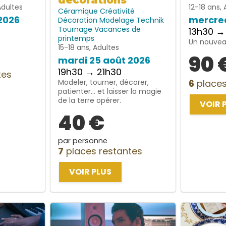
décorations
Adultes
12-18 ans, 
Céramique
Créativité
2026
mercred
Décoration
Modelage
Technik
Tournage
Vacances de
13h30 →
printemps
Un nouveau
15-18 ans, Adultes
90 
mardi 25 août 2026
19h30 → 21h30
tes
Modeler, tourner, décorer,
6
places
patienter… et laisser la magie
de la terre opérer.
VOIR 
40 €
par personne
7
places restantes
VOIR PLUS