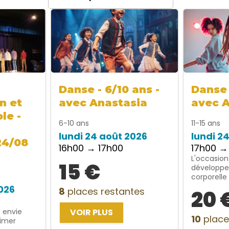
Danse - 6/10 ans -
Danse 
n et
avec Anastasia
avec 
le -
6-10 ans
11-15 ans
lundi 24 août 2026
lundi 2
24/08
16h00 → 17h00
17h00 →
L'occasion
15 €
développe
corporelle
2026
8
places restantes
20 
t envie
VOIR PLUS
10
place
rimer