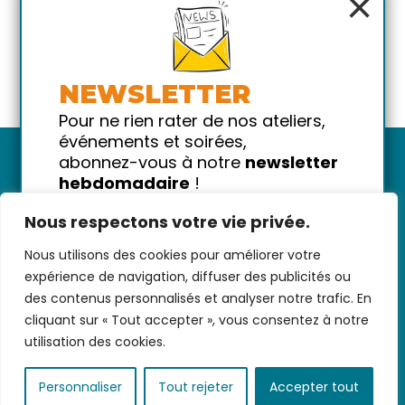
×
NEWSLETTER
Pour ne rien rater de nos ateliers,
événements et soirées,
abonnez-vous à notre
newsletter
hebdomadaire
!
Promis on ne vous spammera pas
Nous respectons votre vie privée.
!
Nous utilisons des cookies pour améliorer votre
Votre email
Nous contacter
-
CGV/CGU
-
Données
expérience de navigation, diffuser des publicités ou
personnelles
-
Infos pratiques
-
FAQ
des contenus personnalisés et analyser notre trafic. En
cliquant sur « Tout accepter », vous consentez à notre
utilisation des cookies.
coded with ♥ by
KEYNET
Personnaliser
Tout rejeter
Accepter tout